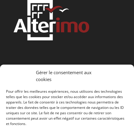
Horaires:
Gérer le consentement aux
Sur appel uniquement
cookies
Pour offrir les meilleures expériences, nous utilisons des technologies
Rue des Tertres 8j
telles que les cookies pour stocker et/ou accéder aux informations des
appareils. Le fait de consentir à ces technologies nous permettra de
2074 Marin-Epagnier
traiter des données telles que le comportement de navigation ou les ID
032 753 19 50
uniques sur ce site. Le fait de ne pas consentir ou de retirer son
info@alterimo.ch
consentement peut avoir un effet négatif sur certaines caractéristiques
et fonctions.