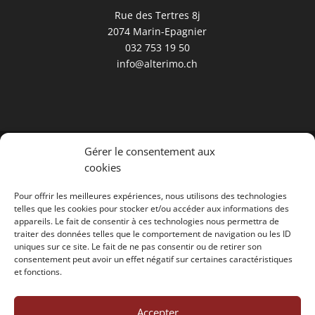
Rue des Tertres 8j
2074 Marin-Epagnier
032 753 19 50
info@alterimo.ch
Alterimo ©
2026
-
Réalisé par l'agence web Digital
Gérer le consentement aux
Romandie
-
cookies
Dernière mise à jour le 06.08.2026
Pour offrir les meilleures expériences, nous utilisons des technologies
telles que les cookies pour stocker et/ou accéder aux informations des
appareils. Le fait de consentir à ces technologies nous permettra de
traiter des données telles que le comportement de navigation ou les ID
uniques sur ce site. Le fait de ne pas consentir ou de retirer son
consentement peut avoir un effet négatif sur certaines caractéristiques
et fonctions.
Accepter